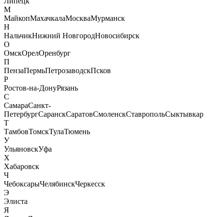
Липецк
М
Майкоп
Махачкала
Москва
Мурманск
Н
Нальчик
Нижний Новгород
Новосибирск
О
Омск
Орел
Оренбург
П
Пенза
Пермь
Петрозаводск
Псков
Р
Ростов-на-Дону
Рязань
С
Самара
Санкт-
Петербург
Саранск
Саратов
Смоленск
Ставрополь
Сыктывкар
Т
Тамбов
Томск
Тула
Тюмень
У
Ульяновск
Уфа
Х
Хабаровск
Ч
Чебоксары
Челябинск
Черкесск
Э
Элиста
Я