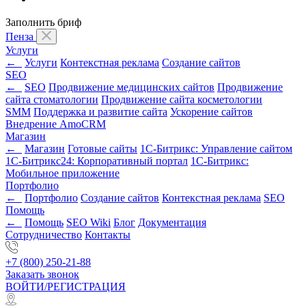
Заполнить бриф
Пенза
Услуги
←
Услуги
Контекстная реклама
Создание сайтов
SEO
←
SEO
Продвижение медицинских сайтов
Продвижение
сайта стоматологии
Продвижение сайта косметологии
SMM
Поддержка и развитие сайта
Ускорение сайтов
Внедрение AmoCRM
Магазин
←
Магазин
Готовые сайты
1С-Битрикс: Управление сайтом
1С-Битрикс24: Корпоративный портал
1С-Битрикс:
Мобильное приложение
Портфолио
←
Портфолио
Создание сайтов
Контекстная реклама
SEO
Помощь
←
Помощь
SEO Wiki
Блог
Документация
Сотрудничество
Контакты
+7 (800) 250-21-88
Заказать звонок
ВОЙТИ/РЕГИСТРАЦИЯ