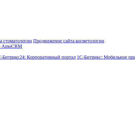
а стоматологии
Продвижение сайта косметологии
е AmoCRM
-Битрикс24: Корпоративный портал
1С-Битрикс: Мобильное пр