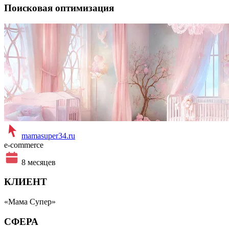
Поисковая оптимизация
mamasuper34.ru
e-commerce
8 месяцев
КЛИЕНТ
«Мама Супер»
СФЕРА