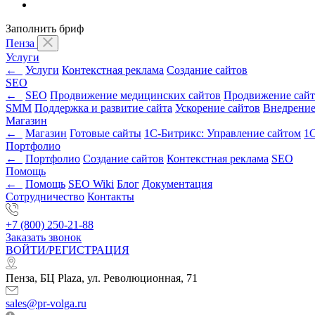
Заполнить бриф
Пенза
Услуги
←
Услуги
Контекстная реклама
Создание сайтов
SEO
←
SEO
Продвижение медицинских сайтов
Продвижение сайт
SMM
Поддержка и развитие сайта
Ускорение сайтов
Внедрени
Магазин
←
Магазин
Готовые сайты
1С-Битрикс: Управление сайтом
1С
Портфолио
←
Портфолио
Создание сайтов
Контекстная реклама
SEO
Помощь
←
Помощь
SEO Wiki
Блог
Документация
Сотрудничество
Контакты
+7 (800) 250-21-88
Заказать звонок
ВОЙТИ/РЕГИСТРАЦИЯ
Пенза, БЦ Plaza, ул. Революционная, 71
sales@pr-volga.ru