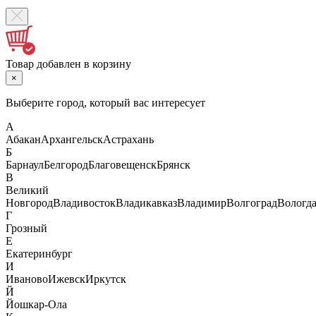
Товар добавлен в корзину
×
Выберите город, который вас интересует
А
Абакан
Архангельск
Астрахань
Б
Барнаул
Белгород
Благовещенск
Брянск
В
Великий
Новгород
Владивосток
Владикавказ
Владимир
Волгоград
Вологд
Г
Грозный
Е
Екатеринбург
И
Иваново
Ижевск
Иркутск
Й
Йошкар-Ола