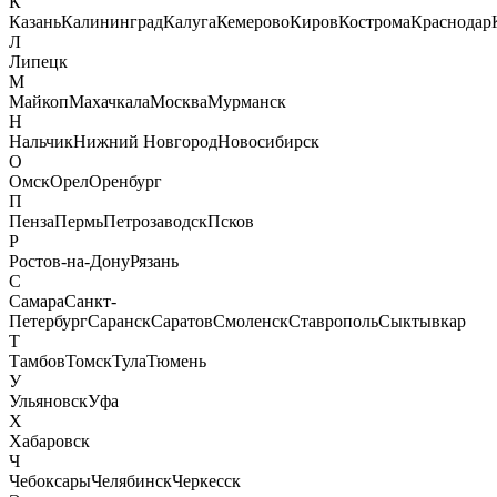
К
Казань
Калининград
Калуга
Кемерово
Киров
Кострома
Краснодар
Л
Липецк
М
Майкоп
Махачкала
Москва
Мурманск
Н
Нальчик
Нижний Новгород
Новосибирск
О
Омск
Орел
Оренбург
П
Пенза
Пермь
Петрозаводск
Псков
Р
Ростов-на-Дону
Рязань
С
Самара
Санкт-
Петербург
Саранск
Саратов
Смоленск
Ставрополь
Сыктывкар
Т
Тамбов
Томск
Тула
Тюмень
У
Ульяновск
Уфа
Х
Хабаровск
Ч
Чебоксары
Челябинск
Черкесск