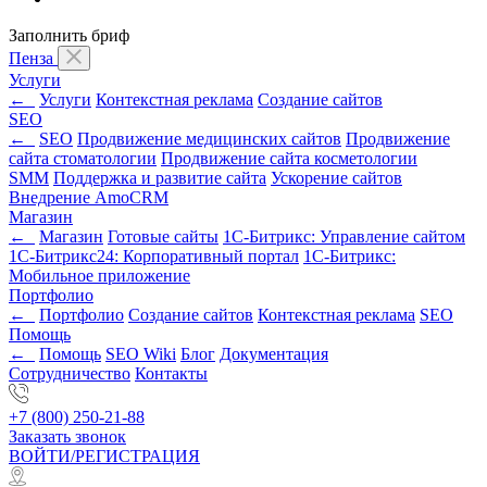
Заполнить бриф
Пенза
Услуги
←
Услуги
Контекстная реклама
Создание сайтов
SEO
←
SEO
Продвижение медицинских сайтов
Продвижение
сайта стоматологии
Продвижение сайта косметологии
SMM
Поддержка и развитие сайта
Ускорение сайтов
Внедрение AmoCRM
Магазин
←
Магазин
Готовые сайты
1С-Битрикс: Управление сайтом
1С-Битрикс24: Корпоративный портал
1С-Битрикс:
Мобильное приложение
Портфолио
←
Портфолио
Создание сайтов
Контекстная реклама
SEO
Помощь
←
Помощь
SEO Wiki
Блог
Документация
Сотрудничество
Контакты
+7 (800) 250-21-88
Заказать звонок
ВОЙТИ/РЕГИСТРАЦИЯ